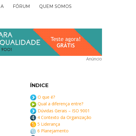
IA
FÓRUM
QUEM SOMOS
Anúncio
ÍNDICE
O que é?
Qual a diferença entre?
Dúvidas Gerais – ISO 9001
4 Contexto da Organização
5 Liderança
6 Planejamento