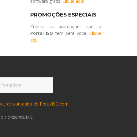
software grátis.
Clique aqui
PROMOÇÕES ESPECIAIS
Confira as promoções que o
Portal ISO
tem para você.
Clique
aqui
squisar
r:
dice de conteúdo do PortalISO.com
lo Horizonte/MG