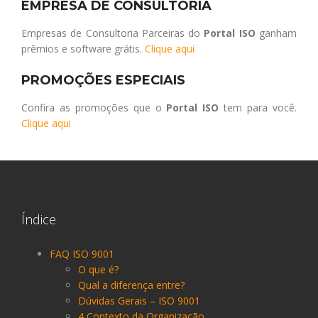
EMPRESA DE CONSULTORIA
Empresas de Consultoria Parceiras do
Portal ISO
ganham
prêmios e software grátis.
Clique aqui
PROMOÇÕES ESPECIAIS
Confira as promoções que o
Portal ISO
tem para você.
Clique aqui
Índice
FAQ ISO 9001
O que é?
Qual a diferença entre?
Dúvidas Gerais – ISO 9001
4 Contexto da Organização