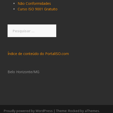
Não Conformidades
Curso ISO 9001 Gratuito
Pesquisar
por:
Índice de conteúdo do PortalISO.com
Belo Horizonte/MG
Proudly powered by WordPress
|
Theme:
Rocked
by aThemes.