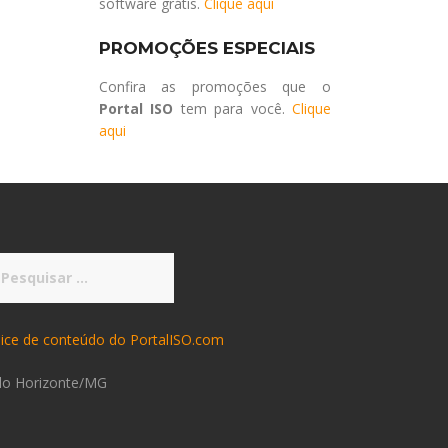
software grátis.
Clique aqui
PROMOÇÕES ESPECIAIS
Confira as promoções que o
Portal ISO
tem para você.
Clique
aqui
squisar
r:
dice de conteúdo do PortalISO.com
lo Horizonte/MG