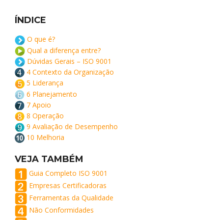
ÍNDICE
O que é?
Qual a diferença entre?
Dúvidas Gerais – ISO 9001
4 Contexto da Organização
5 Liderança
6 Planejamento
7 Apoio
8 Operação
9 Avaliação de Desempenho
10 Melhoria
VEJA TAMBÉM
Guia Completo ISO 9001
Empresas Certificadoras
Ferramentas da Qualidade
Não Conformidades