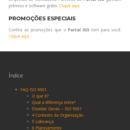
prêmios e software grátis.
Clique aqui
PROMOÇÕES ESPECIAIS
Confira as promoções que o
Portal ISO
tem para você.
Clique aqui
Índice
FAQ ISO 9001
O que é?
Qual a diferença entre?
Dúvidas Gerais – ISO 9001
4 Contexto da Organização
5 Liderança
6 Planejamento