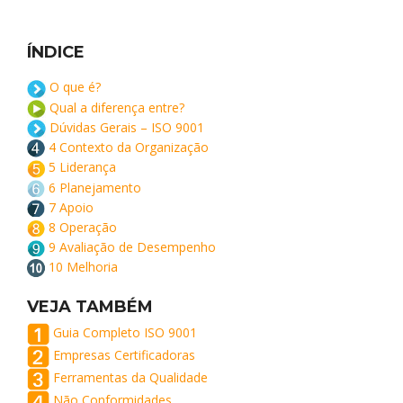
ÍNDICE
O que é?
Qual a diferença entre?
Dúvidas Gerais – ISO 9001
4 Contexto da Organização
5 Liderança
6 Planejamento
7 Apoio
8 Operação
9 Avaliação de Desempenho
10 Melhoria
VEJA TAMBÉM
Guia Completo ISO 9001
Empresas Certificadoras
Ferramentas da Qualidade
Não Conformidades