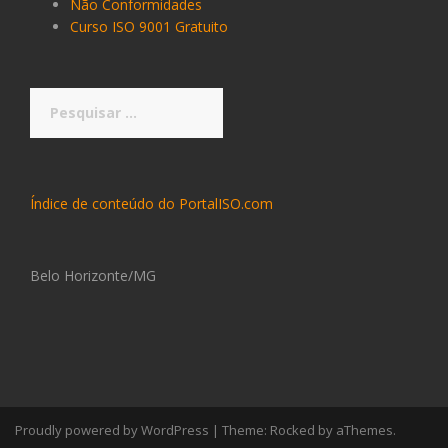
Não Conformidades
Curso ISO 9001 Gratuito
Pesquisar
por:
Índice de conteúdo do PortalISO.com
Belo Horizonte/MG
Proudly powered by WordPress
|
Theme:
Rocked
by aThemes.