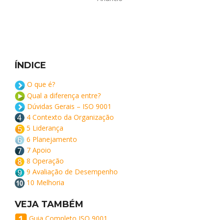
ÍNDICE
O que é?
Qual a diferença entre?
Dúvidas Gerais – ISO 9001
4 Contexto da Organização
5 Liderança
6 Planejamento
7 Apoio
8 Operação
9 Avaliação de Desempenho
10 Melhoria
VEJA TAMBÉM
Guia Completo ISO 9001