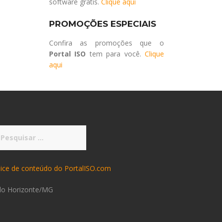
software grátis.
Clique aqui
PROMOÇÕES ESPECIAIS
Confira as promoções que o
Portal ISO
tem para você.
Clique
aqui
squisar
r:
dice de conteúdo do PortalISO.com
lo Horizonte/MG