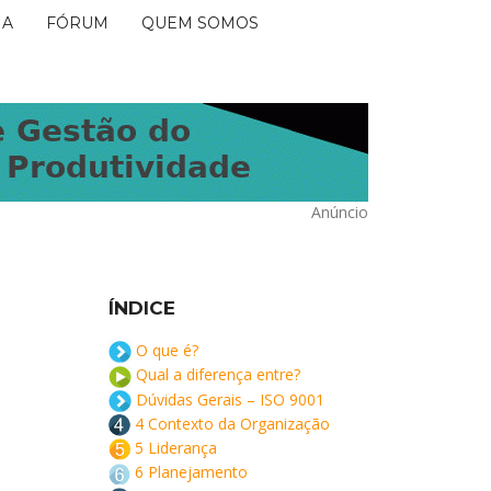
IA
FÓRUM
QUEM SOMOS
Anúncio
ÍNDICE
O que é?
Qual a diferença entre?
Dúvidas Gerais – ISO 9001
4 Contexto da Organização
5 Liderança
6 Planejamento