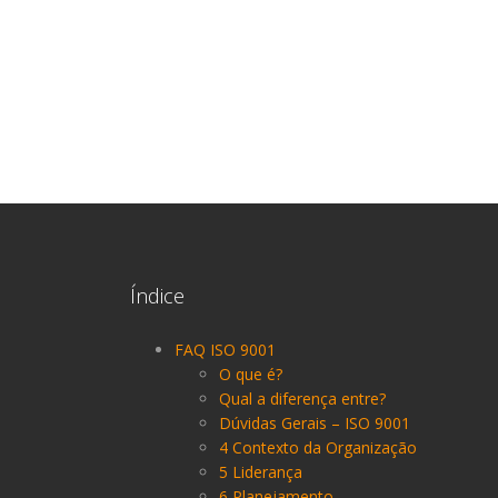
Índice
FAQ ISO 9001
O que é?
Qual a diferença entre?
Dúvidas Gerais – ISO 9001
4 Contexto da Organização
5 Liderança
6 Planejamento