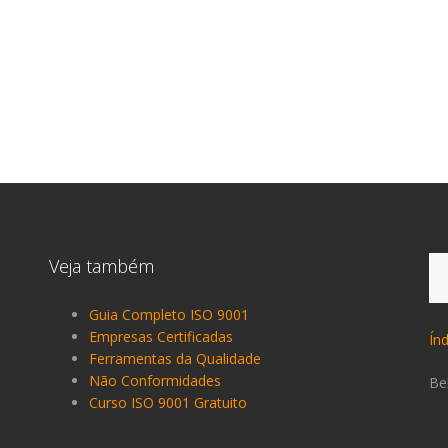
Pe
Veja também
po
Guia Completo ISO 9001
Empresas Certificadas
Ín
Ferramentas da Qualidade
Não Conformidades
Be
Curso ISO 9001 Gratuito