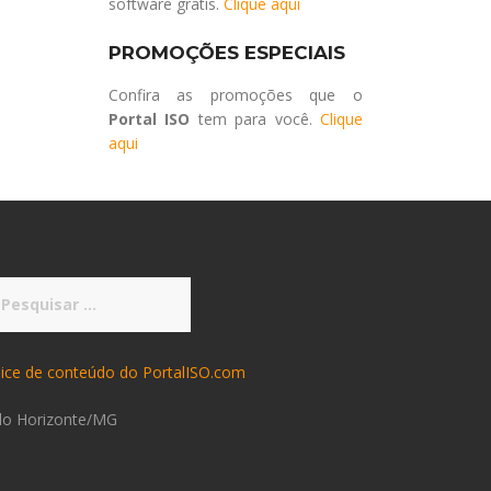
software grátis.
Clique aqui
PROMOÇÕES ESPECIAIS
Confira as promoções que o
Portal ISO
tem para você.
Clique
aqui
squisar
r:
dice de conteúdo do PortalISO.com
lo Horizonte/MG