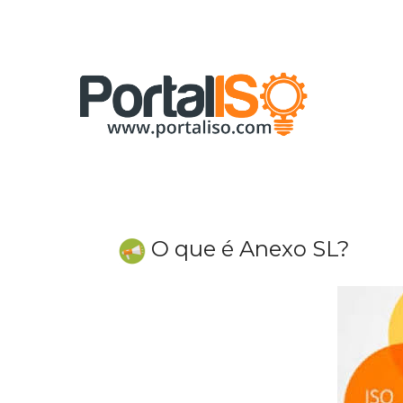
Skip
to
content
O que é Anexo SL?