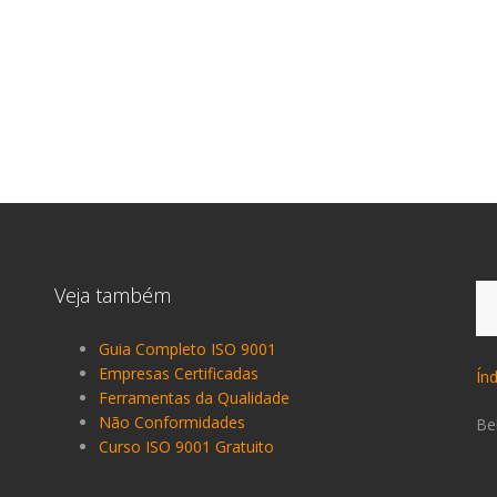
Pe
Veja também
po
Guia Completo ISO 9001
Empresas Certificadas
Ín
Ferramentas da Qualidade
Não Conformidades
Be
Curso ISO 9001 Gratuito