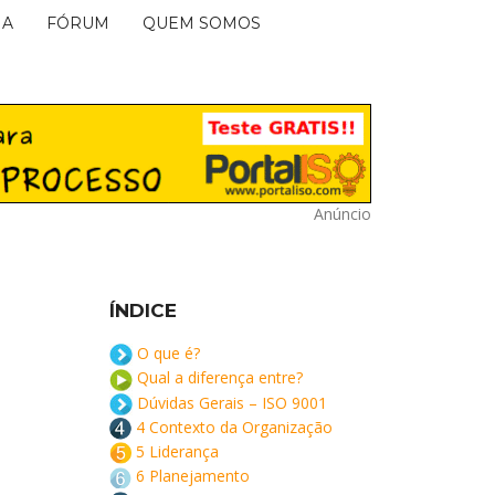
IA
FÓRUM
QUEM SOMOS
Anúncio
ÍNDICE
O que é?
Qual a diferença entre?
Dúvidas Gerais – ISO 9001
4 Contexto da Organização
5 Liderança
6 Planejamento