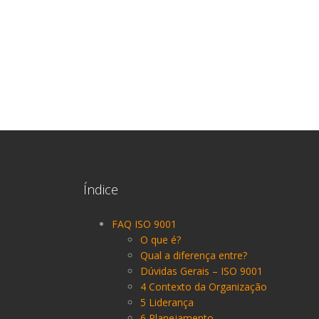
Índice
FAQ ISO 9001
O que é?
Qual a diferença entre?
Dúvidas Gerais – ISO 9001
4 Contexto da Organização
5 Liderança
6 Planejamento